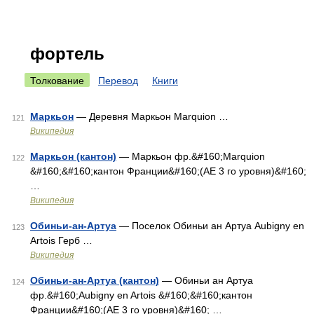
фортель
Толкование
Перевод
Книги
Маркьон
— Деревня Маркьон Marquion …
121
Википедия
Маркьон (кантон)
— Маркьон фр.&#160;Marquion
122
&#160;&#160;кантон Франции&#160;(АЕ 3 го уровня)&#160;
…
Википедия
Обиньи-ан-Артуа
— Поселок Обиньи ан Артуа Aubigny en
123
Artois Герб …
Википедия
Обиньи-ан-Артуа (кантон)
— Обиньи ан Артуа
124
фр.&#160;Aubigny en Artois &#160;&#160;кантон
Франции&#160;(АЕ 3 го уровня)&#160; …