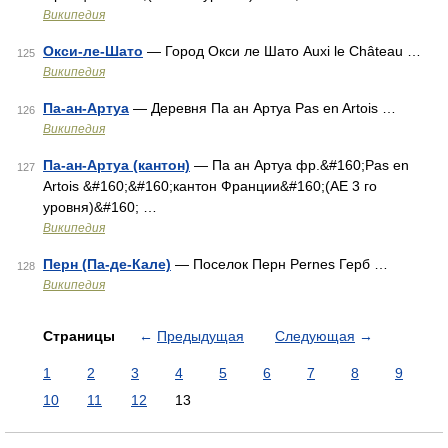
Википедия
Окси-ле-Шато
— Город Окси ле Шато Auxi le Château …
125
Википедия
Па-ан-Артуа
— Деревня Па ан Артуа Pas en Artois …
126
Википедия
Па-ан-Артуа (кантон)
— Па ан Артуа фр.&#160;Pas en
127
Artois &#160;&#160;кантон Франции&#160;(АЕ 3 го
уровня)&#160; …
Википедия
Перн (Па-де-Кале)
— Поселок Перн Pernes Герб …
128
Википедия
Страницы
←
Предыдущая
Следующая
→
1
2
3
4
5
6
7
8
9
10
11
12
13